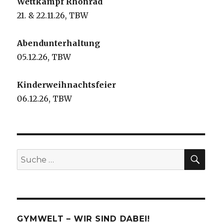
Wettkampf Rhönrad
21. & 22.11.26, TBW
Abendunterhaltung
05.12.26, TBW
Kinderweihnachtsfeier
06.12.26, TBW
SU
Suche
nach:
GYMWELT – WIR SIND DABEI!