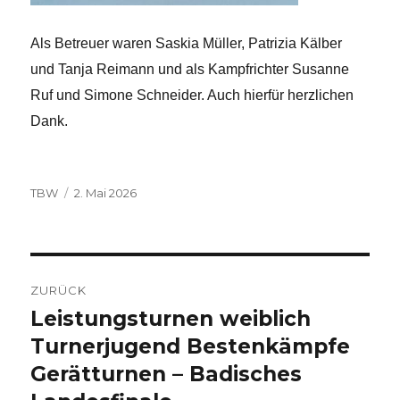
Als Betreuer waren Saskia Müller, Patrizia Kälber
und Tanja Reimann und als Kampfrichter Susanne
Ruf und Simone Schneider. Auch hierfür herzlichen
Dank.
Autor
Veröffentlicht
TBW
2. Mai 2026
am
Beitragsnavigation
ZURÜCK
Leistungsturnen weiblich
Vorheriger
Beitrag:
Turnerjugend Bestenkämpfe
Gerätturnen – Badisches